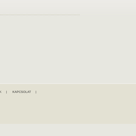
K
|
KAPCSOLAT
|