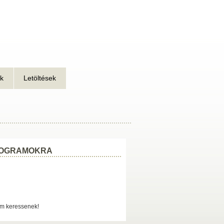
k
Letöltések
PROGRAMOKRA
em keressenek!