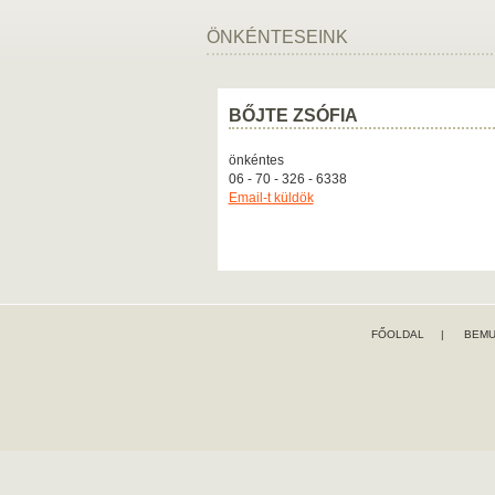
ÖNKÉNTESEINK
BŐJTE ZSÓFIA
önkéntes
06 - 70 - 326 - 6338
Email-t küldök
FŐOLDAL
|
BEMU