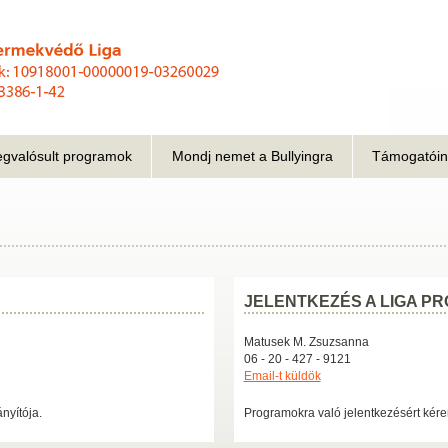
gvalósult programok
Mondj nemet a Bullyingra
Támogatóin
JELENTKEZÉS A LIGA 
Matusek M. Zsuzsanna
06 - 20 - 427 - 9121
Email-t küldök
nyítója.
Programokra való jelentkezésért kér