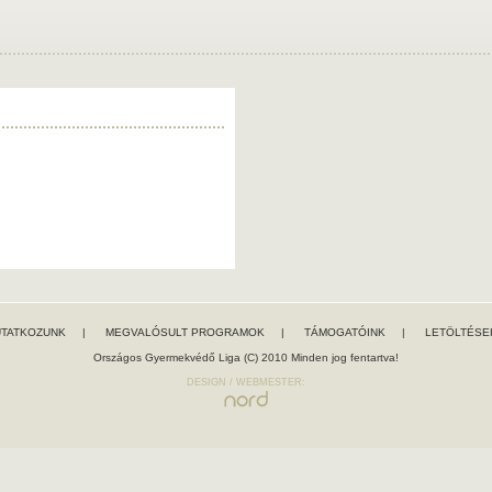
TATKOZUNK
|
MEGVALÓSULT PROGRAMOK
|
TÁMOGATÓINK
|
LETÖLTÉSE
Országos Gyermekvédő Liga (C) 2010 Minden jog fentartva!
DESIGN / WEBMESTER: